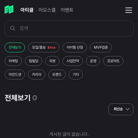
아티클
이오스쿨
이벤트
전체보기
모집/홍보
아이템 선정
MVP검증
Beta
마케팅
팀빌딩
피봇
사업전략
운영
프로덕트
마인드셋
커리어
트렌드
기타
전체보기
0
최신순
게시된 글이 없습니다.