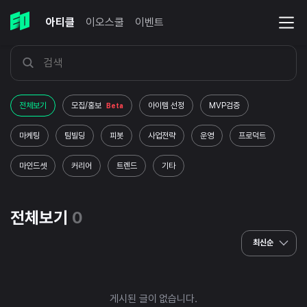
아티클
이오스쿨
이벤트
전체보기
모집/홍보
아이템 선정
MVP검증
Beta
마케팅
팀빌딩
피봇
사업전략
운영
프로덕트
마인드셋
커리어
트렌드
기타
전체보기
0
최신순
게시된 글이 없습니다.