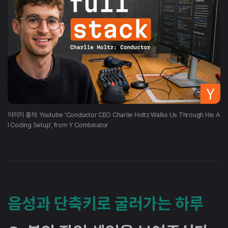
이미지 출처: Youtube 'Conductor CEO Charlie Holtz Walks Us Through His A
I Coding Setup', from Y Combinator
음성과 단축키로 굴러가는 하루