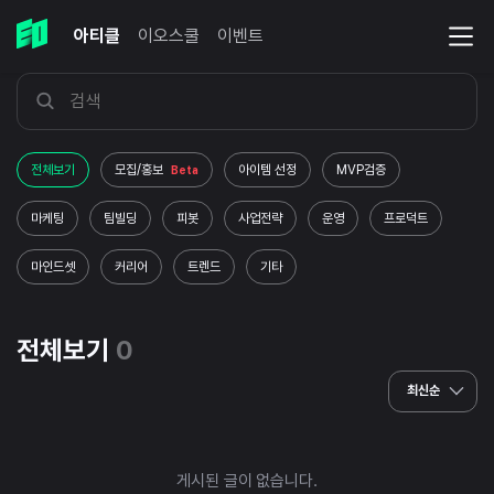
아티클
이오스쿨
이벤트
전체보기
모집/홍보
아이템 선정
MVP검증
Beta
마케팅
팀빌딩
피봇
사업전략
운영
프로덕트
마인드셋
커리어
트렌드
기타
전체보기
0
최신순
게시된 글이 없습니다.