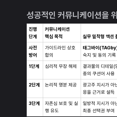
성공적인 커뮤니케이션을 위
진행
커뮤니케이션
단계
핵심 목적
실무 밀착형 액션 
사전
가이드라인 상호
태그바이(TAGby
방어
합의
숙지 및 동의 기록
1단계
심리적 무장 해제
결과물의 디테일(영
중의 쿠션어 사용
2단계
논리적 명분 제공
광고주 지시가 아
응을 근거로 설득
3단계
자존심 보호 및 실
일방적 지시가 아
행 유도
최종 선택권 부여