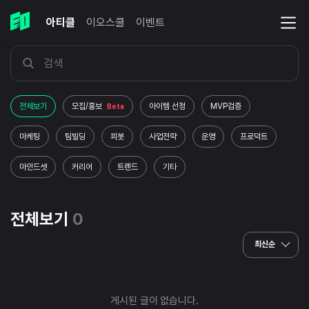
아티클
이오스쿨
이벤트
전체보기
모집/홍보
아이템 선정
MVP검증
Beta
마케팅
팀빌딩
피봇
사업전략
운영
프로덕트
마인드셋
커리어
트렌드
기타
전체보기
0
최신순
게시된 글이 없습니다.