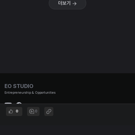
더보기
EO STUDIO
Entrepreneurship & Opportunities
0
0
(주)이오스튜디오 대표이사 : 김태용 | 사업자 번호 : 501-87-01653 통신판매신고번호 : 제
2021-서울강남-00951호 | 대표번호 :
02-3442-692 | 주소 : 서울시 강남구 논현로167길 12, B1