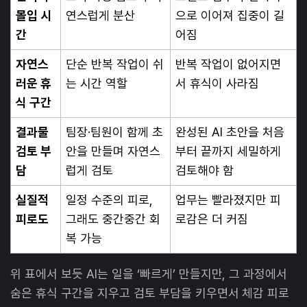
몰입 시
연스럽게 분산
으로 이어져 집중이 길
간
어짐
자연스
단순 반복 작업이 쉬
반복 작업이 없어지면
러운 휴
는 시간 역할
서 휴식이 사라짐
식 구간
결과물
팀장·팀원이 함께 초
완성된 AI 초안을 처음
검토 부
안을 만들며 자연스
부터 끝까지 세밀하게
담
럽게 검토
검토해야 함
실질적
일정 수준의 피로,
업무는 빨라졌지만 피
피로도
그래도 중간중간 회
로감은 더 커짐
복 가능
위 표에서 보듯 AI는 일을 ‘빠르게’ 만들지만, 그 과정에서
숨은 휴식 구간을 지우고 검토 부담을 키우면서 체감 피로