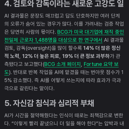
4. 검토와 감독이라는 새로운 고강도 일
AI 결과물은 문장도 매끄럽고 답도 단호하지만 여러 단계
의 오류가 숨어 있는 경우가 많다. 이를 가려내는 검증 작업
은 당연히 사람의 몫이다.
BCG가 미국 대기업에 재직 중인
전일제 근로자 1,488명을 대상으로 한 연구에서
AI 결과물
검토, 감독(oversight)을 많이 할수록
14% 더 많은 정신
적 노력
,
12% 더 높은 피로
,
19% 더 큰 정보 과부하
가 관
측됐다고 보고했다(
BCG 소개 페이지
,
Fortune 요약 보
도
). 반대로 반복 작업을 AI에 맡겼을 때는 번아웃 점수가 1
5% 감소했다. 즉 AI를 어떻게 쓰는지에 따라 효과가 극과
극으로 갈린다는 말이다.
5. 자신감 침식과 심리적 부채
AI가 시간을 절약해줬다는 인식이 때로는 죄책감으로 변한
다. “이렇게 빨리 끝냈으니 더 일을 해야 한다”는 압박과 내