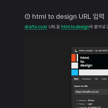
① html to design URL 입력
draftx.co.kr
URL을
html.to.design
에 붙여넣