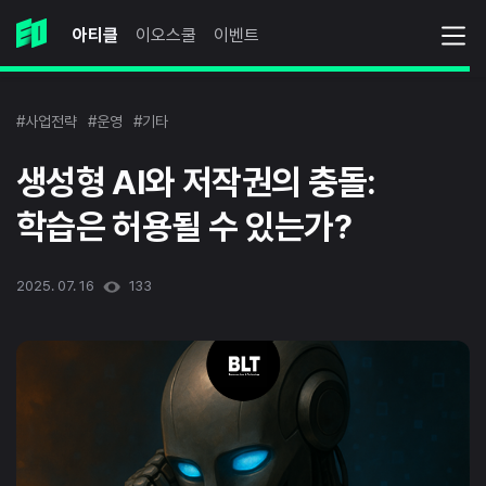
아티클
이오스쿨
이벤트
#사업전략
#운영
#기타
생성형 AI와 저작권의 충돌:
학습은 허용될 수 있는가?
2025. 07. 16
133