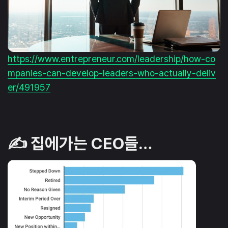
https://www.entrepreneur.com/leadership/how-co
mpanies-can-develop-leaders-who-actually-deliv
er/491957
✍️ 집에가는 CEO들…