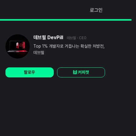
로그인
데브필 DevPill
데브필
· CEO
Top 1% 개발자로 거듭나는 확실한 처방전,
데브필
팔로우
🙌 커피챗