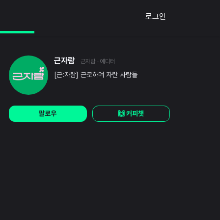
로그인
근자람
근자람
· 에디터
[근:자람] 근로하며 자란 사람들
팔로우
🙌 커피챗