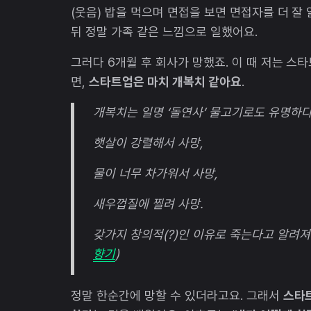
(웃음) 밥을 먹으며 면접을 보면 면접자를 더 잘
뒤 정말 가족 같은 느낌으로 일했어요.
그러다 6개월 후 회사가 망했죠. 이 때 저는 스
면,
스타트업은 마치 개복치 같아요
.
개복치는 일명 ‘돌연사’ 물고기로도 유명하다
햇살이 강렬해서 사망,
물이 너무 차가워서 사망,
새우껍질에 찔려 사망.
갖가지 창의적(?)인 이유로 죽는다고 알려져 
향기
)
정말 한순간에 망할 수 있더라고요. 그래서
스타트