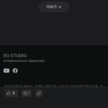
더보기
EO STUDIO
Entrepreneurship & Opportunities
(주)이오스튜디오 대표이사 : 김태용 | 사업자 번호 : 501-87-01653 통신판매신고번호 : 제
2021-서울강남-00951호 | 대표번호 :
2
3
02-3442-692 | 주소 : 서울시 강남구 논현로167길 12, B1
© EO STUDIO all rights reserved