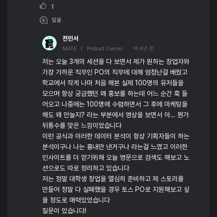
1
답글
전민서
MATE | Product Owner
약 4년 전
저는 오늘 3개의 세션을 다 보면서 제가 원하는 창업자와
가장 가까운 직무인 PO의 직무에 대해 엄청난걸 배웠고
학교에서 작게 나마 처음 해본 실제 100명의 유저들을
모으며 항상 궁금했던 왜 홍보를 하는데 어느 순간 훅 들
어오고 나중에는 100명에 수렴하면서 그 후에 마케팅을
해도 왜 안늘지? 라는 부분에서 영상을 보면서 아… 뭔가
뒤통수를 맞은 느낌이었습니다
이런 공식과 이러한 데이터 분석이 항상 기획자들이 하는
분석이구나 나는 흉내만 낸거구나 라는걸 느꼈고 이러한
인사이트를 더 얻기위해 오늘 영문으로 검색도 해보고 노
션으로도 따로 정리하고 있습니다
저는 정말 대학생 창업을 열심히 준비하고 제 스토리를
만들어 정말 다 실패했을 경우 토스 PO로 지원해보고 싶
을 정도로 매력있었습니다
질문이 있습니다!