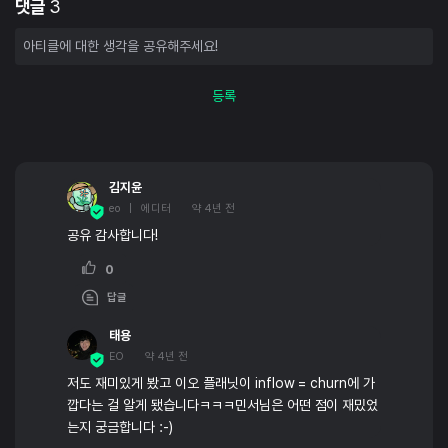
댓글
3
등록
김지윤
eo | 에디터
약 4년 전
공유 감사합니다!
0
답글
태용
EO
약 4년 전
저도 재미있게 봤고 이오 플래닛이 inflow = churn에 가
깝다는 걸 알게 됐습니다ㅋㅋㅋ민서님은 어떤 점이 재밌었
는지 궁금합니다 :-)