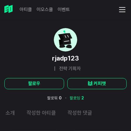
아티클
이오스쿨
이벤트
rjadp123
| 전략 기획자
팔로우
🙌 커피챗
·
팔로워
0
팔로잉
2
소개
작성한 아티클
작성한 댓글