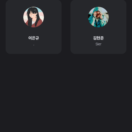
이은규
김현준
.
Skrr