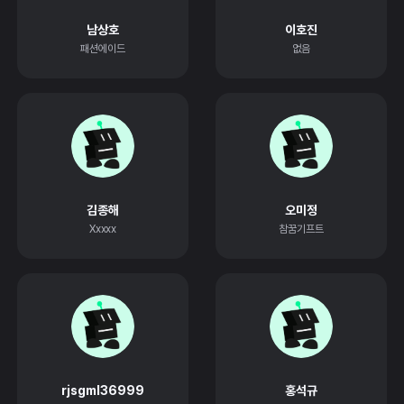
남상호
이호진
패션에이드
없음
김종해
오미정
Xxxxx
참꿈기프트
rjsgml36999
홍석규