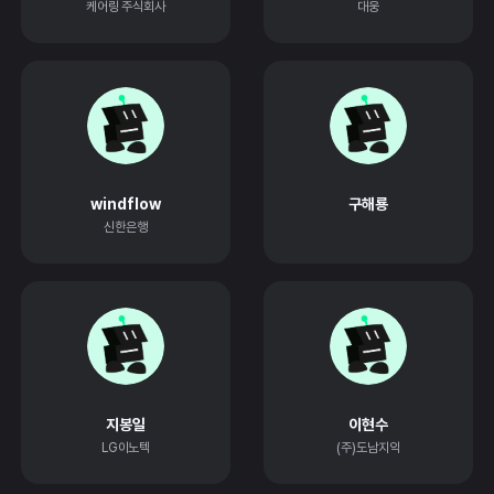
케어링 주식회사
대웅
windflow
구해룡
신한은행
지봉일
이현수
LG이노텍
(주)도남지익