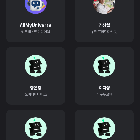
AllMyUniverse
김상철
앳트레스트 미디어랩
(주)프러덕마켓핏
양은정
이다영
노아에이티에스
꿈구두교육