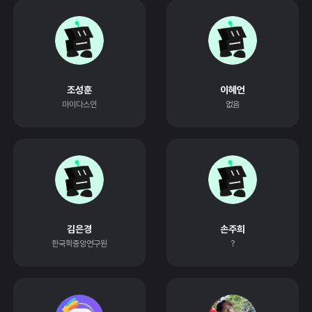
조성훈
이혜언
마이다스인
없음
김은경
손주희
한국학중앙연구원
?