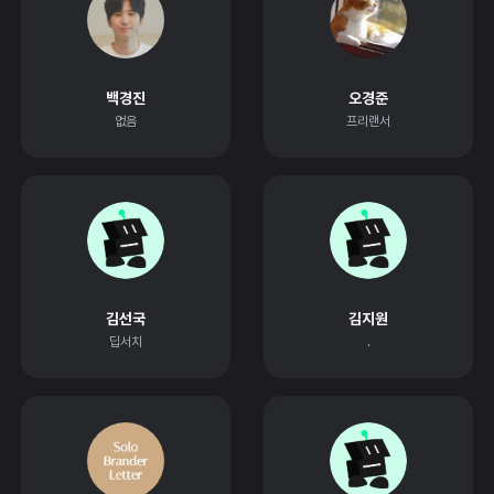
백경진
오경준
없음
프리랜서
김선국
김지원
딥서치
.