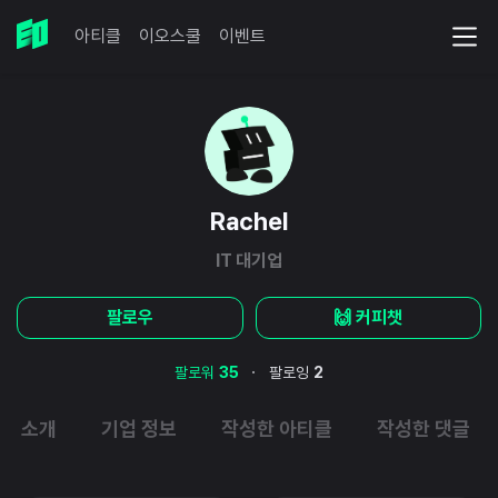
아티클
이오스쿨
이벤트
Rachel
IT 대기업
팔로우
🙌 커피챗
·
팔로워
35
팔로잉
2
소개
기업 정보
작성한 아티클
작성한 댓글