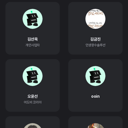
김선욱
김금진
개인사업자
인생향수솔루션
오윤선
ooin
어도비 코리아