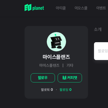
아티클
이오스쿨
이벤트
소개
팔로잉
마이스플랜즈
마이스플랜즈 | 기타
팔로우
🙌 커피챗
·
팔로워
0
팔로잉
0