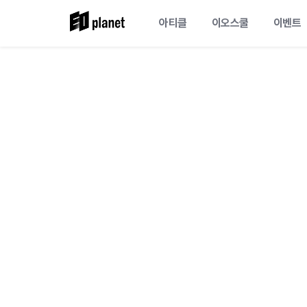
아티클
이오스쿨
이벤트